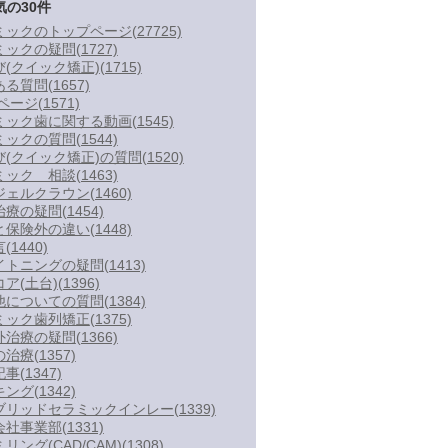
気の30件
ミックのトップページ
(27725)
ミックの疑問
(1727)
び(クイック矯正)
(1715)
ある質問
(1657)
Wページ
(1571)
ミック歯に関する動画
(1545)
ミックの質問
(1544)
び(クイック矯正)の質問
(1520)
ミック 相談
(1463)
ジェルクラウン
(1460)
治療の疑問
(1454)
と保険外の違い
(1448)
言
(1440)
イトニングの疑問
(1413)
ア(土台)
(1396)
他についての質問
(1384)
ミック歯列矯正
(1375)
外治療の疑問
(1366)
の治療
(1357)
記事
(1347)
キング
(1342)
ブリッドセラミックインレー
(1339)
会社事業部
(1331)
リング(CAD/CAM)
(1308)