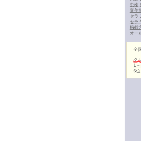
虫歯 
審美
セラ
セラ
掲載
オー
全
ク
1
6