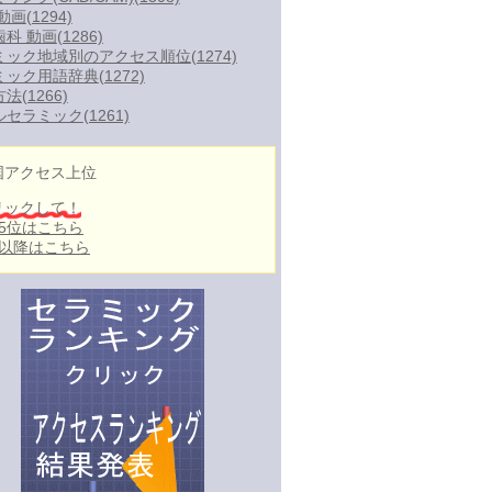
動画
(1294)
歯科 動画
(1286)
ミック地域別のアクセス順位
(1274)
ミック用語辞典
(1272)
方法
(1266)
ルセラミック
(1261)
国アクセス上位
リックして！
～5位はこちら
位以降はこちら