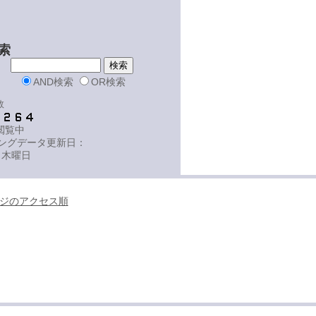
索
AND検索
OR検索
数
-閲覧中
ングデータ更新日：
 木曜日
ジのアクセス順