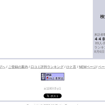
検
来訪者
89人
ランキ
8月6日
プへ
/
ご登録の案内
/
口コミ評判ランキング
/
ひと言
/
NEWページ
/
ペー
a:1193 t:5 y:1