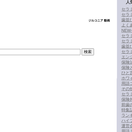
人
セラ
セラ
歯並
ジルコニア 動画
よく
NE
セラ
セラ
歯並
セラ
エン
保険
保険
ひと
ホワ
用語コ
その
セラ
保険
前歯
特集
ラン
ハイ
運営
用語ミ