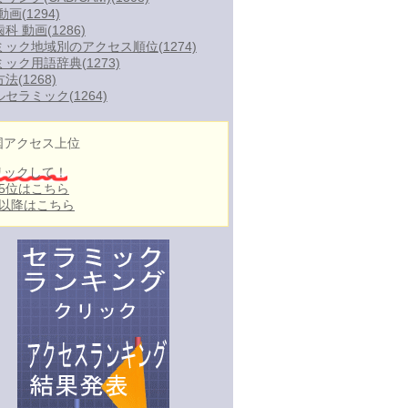
動画
(1294)
歯科 動画
(1286)
ミック地域別のアクセス順位
(1274)
ミック用語辞典
(1273)
方法
(1268)
ルセラミック
(1264)
国アクセス上位
リックして！
～5位はこちら
位以降はこちら