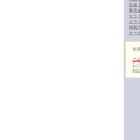
虫歯 
審美
セラ
セラ
掲載
オー
全
ク
1
6