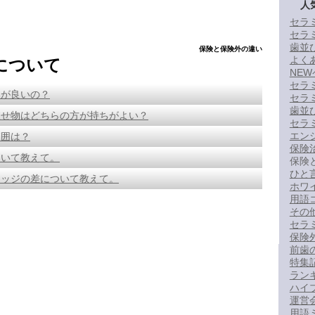
人
セラ
セラ
歯並
保険と保険外の違い
よく
について
NE
セラ
ちが良いの？
セラ
歯並
被せ物はどちらの方が持ちがよい？
セラ
エン
範囲は？
保険
ついて教えて。
保険
ひと
リッジの差について教えて。
ホワ
用語コ
その
セラ
保険
前歯
特集
ラン
ハイ
運営
用語ミ