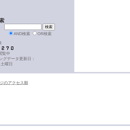
索
AND検索
OR検索
数
-閲覧中
ングデータ更新日：
 土曜日
ジのアクセス順