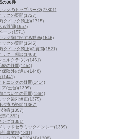
気の30件
ミックのトップページ
(27801)
ミックの疑問
(1727)
び(クイック矯正)
(1715)
ある質問
(1657)
Wページ
(1571)
ミック歯に関する動画
(1546)
ミックの質問
(1545)
び(クイック矯正)の質問
(1521)
ミック 相談
(1468)
ジェルクラウン
(1461)
治療の疑問
(1454)
と保険外の違い
(1448)
言
(1441)
イトニングの疑問
(1414)
ア(土台)
(1399)
他についての質問
(1384)
ミック歯列矯正
(1375)
外治療の疑問
(1367)
の治療
(1357)
記事
(1352)
キング
(1351)
ブリッドセラミックインレー
(1339)
会社事業部
(1331)
リング(CAD/CAM)
(1308)