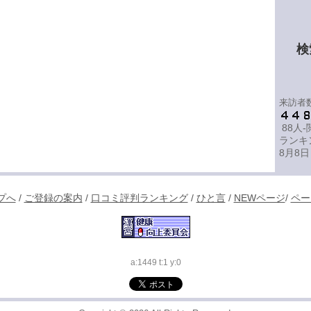
検
来訪者
88人
ランキ
8月8日
プへ
/
ご登録の案内
/
口コミ評判ランキング
/
ひと言
/
NEWページ
/
ペー
a:1449 t:1 y:0