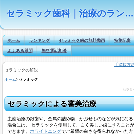
セラミック歯科｜治療のランキング【Dr.NAVI】
ホーム
ランキング
セラミック歯の無料動画
特集記事
よくある質問
無料電話相談
【掲載方
セラミックの解説
ホーム
>
セラミック
セラミ
セラミックによる審美治療
虫歯治療の銀歯や、金属の詰め物、かぶせものなどが気になる
場合には、
セラミック
を使用して、白く美しい歯にすること
できます。
ホワイトニング
でご希望の白さを得られなかった方