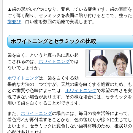
▲歯の形がいびつになり、変色している症例です。歯の表面を
ごく薄く削り、
セラミック
を表面に貼り付けるとこで、整った
歯並び
、白い歯を数回の治療で実現します。
ホワイトニングとセラミックの比較
歯を白く、というと真っ先に思い起
こされるのは、
ホワイトニング
では
ないでしょうか。
ホワイトニング
は、歯を白くする効
果的な方法の一つですが、天然の歯を白くする処置のため、も
との歯質や色味によっては、
ホワイトニング
で希望の白さを実
現できない場合があります。その様な場合には、
セラミック
を
用いて歯を白くすることができます。
また、
ホワイトニング
の場合には、毎日の食生活等によって、
着色汚れが再付着することから、色の後戻りが徐々に生じてし
まいます。
セラミック
は変色しない歯科材料のため、後戻りの
心配はありません。