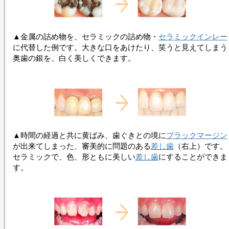
▲金属の詰め物を、
セラミック
の詰め物・
セラミックインレー
に代替した例です。大きな口をあけたり、笑うと見えてしまう
奥歯の銀を、白く美しくできます。
▲時間の経過と共に黄ばみ、歯ぐきとの境に
ブラックマージン
が出来てしまった、審美的に問題のある
差し歯
（右上）です。
セラミック
で、色、形ともに美しい
差し歯
にすることができま
す。