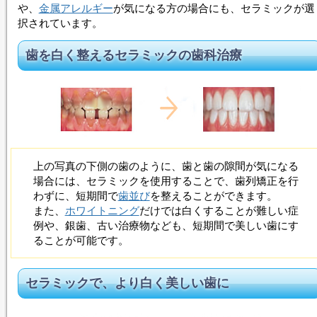
や、
金属アレルギー
が気になる方の場合にも、
セラミック
が選
択されています。
歯を白く整える
セラミック
の歯科治療
上の写真の下側の歯のように、歯と歯の隙間が気になる
場合には、
セラミック
を使用することで、歯列矯正を行
わずに、短期間で
歯並び
を整えることができます。
また、
ホワイトニング
だけでは白くすることが難しい症
例や、銀歯、古い治療物なども、短期間で美しい歯にす
ることが可能です。
セラミック
で、より白く美しい歯に