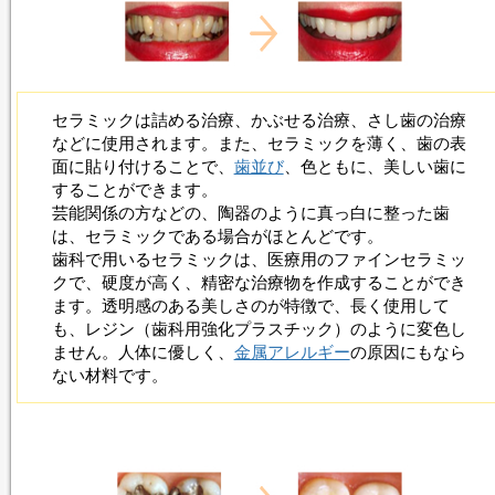
セラミック
は詰める治療、かぶせる治療、さし歯の治療
などに使用されます。また、
セラミック
を薄く、歯の表
面に貼り付けることで、
歯並び
、色ともに、美しい歯に
することができます。
芸能関係の方などの、陶器のように真っ白に整った歯
は、
セラミック
である場合がほとんどです。
歯科で用いる
セラミック
は、医療用のファイン
セラミッ
ク
で、硬度が高く、精密な治療物を作成することができ
ます。透明感のある美しさのが特徴で、長く使用して
も、レジン（歯科用強化プラスチック）のように変色し
ません。人体に優しく、
金属アレルギー
の原因にもなら
ない材料です。