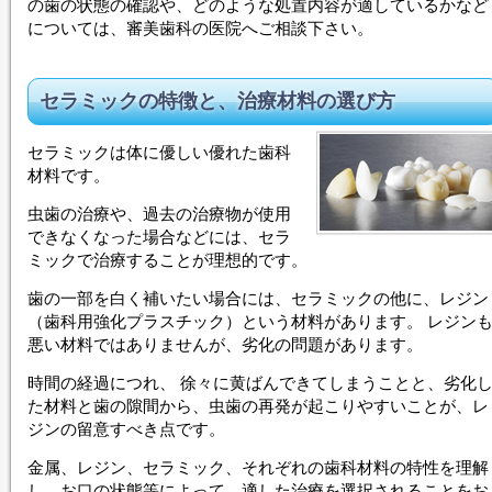
の歯の状態の確認や、どのような処置内容が適しているかなど
については、審美歯科の医院へご相談下さい。
セラミック
の特徴と、治療材料の選び方
セラミック
は体に優しい優れた歯科
材料です。
虫歯の治療や、過去の治療物が使用
できなくなった場合などには、
セラ
ミック
で治療することが理想的です。
歯の一部を白く補いたい場合には、
セラミック
の他に、レジン
（歯科用強化プラスチック）という材料があります。 レジン
悪い材料ではありませんが、劣化の問題があります。
時間の経過につれ、 徐々に黄ばんできてしまうことと、劣化
た材料と歯の隙間から、虫歯の再発が起こりやすいことが、レ
ジンの留意すべき点です。
金属、レジン、
セラミック
、それぞれの歯科材料の特性を理解
し、お口の状態等によって、適した治療を選択されることをお