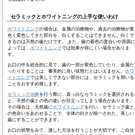
セラミックとホワイトニングの上手な使いわけ
ホワイトニング
の場合は、金属の治療物や、過去の治療物が黄
色く変色してきた部分を、白くすることはできません。白くで
きるのは天然の歯だけです。 また、歯の着色の度合いや原因
よっては、
ホワイトニング
では効果が得にくい場合がありま
す。
お口の中を総合的に見て、歯の一部が変色していたり、金属だ
ったりすることは、審美的に良い状態だとはいえません。
ホワ
イトニング
では美しくできない部分には、
セラミック
を用いる
ことをおすすめ致します。
セラミック治療
を行う際に、真っ白な
セラミック
を選択される
と、天然の歯との色の違いが目立ってしまう場合があります。
その場合は、天然歯に
ホワイトニング
を行い、
セラミック
歯と
の色合いをあわせることで、全体の白さが統一された、美しい
歯にすることができます。
お口の状態をみて、適した方法を行うことが大切です。ご自分