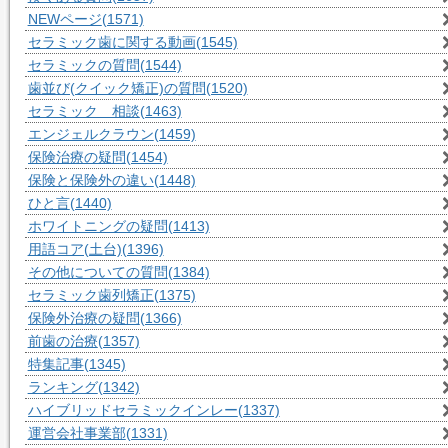
NEWページ
(1571)
セラミック歯に関する動画
(1545)
セラミックの質問
(1544)
歯並び(クイック矯正)の質問
(1520)
セラミック 相談
(1463)
エンジェルクラウン
(1459)
保険治療の疑問
(1454)
保険と保険外の違い
(1448)
ひと言
(1440)
ホワイトニングの疑問
(1413)
用語コア(土台)
(1396)
その他についての質問
(1384)
セラミック歯列矯正
(1375)
保険外治療の疑問
(1366)
前歯の治療
(1357)
特集記事
(1345)
ランキング
(1342)
ハイブリッドセラミックインレー
(1337)
運営会社事業部
(1331)