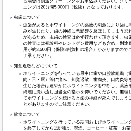
る場合は別途クリーニングをお申込みください。クリ
ニングは20分間5,000円（税抜）となっております。
虫歯について
虫歯があると
ホワイトニング
の薬液の刺激により歯に
みが生じたり、歯の神経に悪影響を及ぼしてしまう恐
があるため、虫歯の検査は必ず行わせて頂きます。虫
の検査には初診料やレントゲン費用なども含め、別途
用が約3,500円（保険3割負担の場合）かかりますので
了承ください。
知覚過敏などについて
ホワイトニング
を行っている最中に歯や口腔軟組織（
肉・舌・唇）等に痛み、知覚過敏、歯肉炎、口内炎等
生じた場合は速やかに
ホワイトニング
を中断し、薬液
綺麗に洗い流し担当医の指示を仰いでください。無理
て
ホワイトニング
を続けると歯の神経が死んでしまう
とがありますのでご注意ください。
飲食について
ホワイトニング
を行っている期間および
ホワイトニン
を終了してから1週間は、喫煙、コーヒー・紅茶・お茶