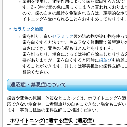
薬剤を使用し、化学作用によって歯を漂白する方法で
す。2～3年で元の色に戻ってしまうと言われておりま
ので、歯の白さの維持を希望される方は、定期的な
ホ
イトニング
を受けられることをおすすめしております
セラミック治療
歯を削り、白い
セラミック
製の詰め物や被せ物を使っ
歯を白くする方法です。色ムラなく短期間で希望通り
白さにでき、変色の心配もほとんどありません。
歯を削ったり、場合によっては神経を除去したりする
要がありますが、歯を白くすると同時に
歯並び
も綺麗
することができます。詳しくは審美担当の歯科医師に
相談ください。
適応症・禁忌症について
歯質や変色の原因、体質などによっては、
ホワイトニング
を適
応できない場合や、ご希望通りの白さにできない場合もござい
ます。事前に担当の歯科医師にご相談ください。
ホワイトニング
に適する症状（適応症）