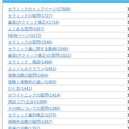
セラミックのトップページ
(27808)
セラミックの疑問
(1727)
歯並び(クイック矯正)
(1716)
よくある質問
(1657)
NEWページ
(1572)
セラミックの質問
(1546)
セラミック歯に関する動画
(1546)
歯並び(クイック矯正)の質問
(1521)
セラミック 相談
(1468)
エンジェルクラウン
(1461)
保険治療の疑問
(1454)
保険と保険外の違い
(1450)
ひと言
(1441)
ホワイトニングの疑問
(1414)
用語コア(土台)
(1399)
その他についての質問
(1385)
セラミック歯列矯正
(1375)
保険外治療の疑問
(1367)
前歯の治療
(1357)