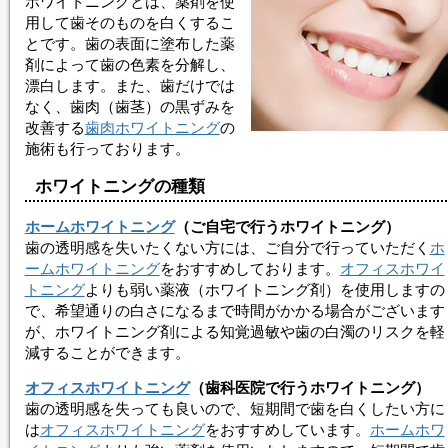
ホワイトニング
とは、薬剤を使
用して歯そのものを白くするこ
とです。歯の表面に塗布した薬
剤によって歯の色素を分解し、
漂白します。また、歯だけでは
なく、歯肉（歯茎）の黒ずみを
改善する
歯肉ホワイトニング
の
施術も行っております。
ホワイトニング
の種類
ホームホワイトニング
（ご自宅で行う
ホワイトニング
）
歯の透明感を失いたくない方には、ご自分で行っていただく
ホ
ームホワイトニング
をおすすめしております。
オフィスホワイ
トニング
よりも弱い薬液（
ホワイトニング
剤）を使用しますの
で、希望通りの白さになるまで時間がかかる場合がございます
が、
ホワイトニング
剤による知覚過敏や歯の白濁のリスクを軽
減することができます。
オフィスホワイトニング
（歯科医院で行う
ホワイトニング
）
歯の透明感を失っても良いので、短期間で歯を白くしたい方に
は
オフィスホワイトニング
をおすすめしています。
ホームホワ