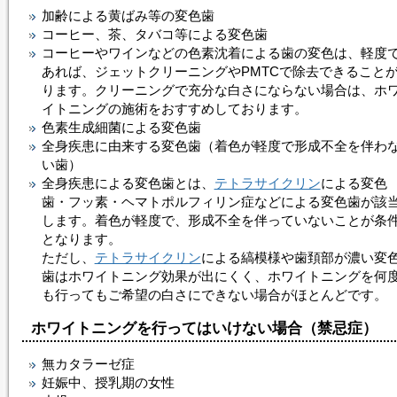
加齢による黄ばみ等の変色歯
コーヒー、茶、タバコ等による変色歯
コーヒーやワインなどの色素沈着による歯の変色は、軽度
あれば、ジェットクリーニングやPMTCで除去できること
ります。クリーニングで充分な白さにならない場合は、
ホ
イトニング
の施術をおすすめしております。
色素生成細菌による変色歯
全身疾患に由来する変色歯（着色が軽度で形成不全を伴わ
い歯）
全身疾患による変色歯とは、
テトラサイクリン
による変色
歯・フッ素・ヘマトポルフィリン症などによる変色歯が該
します。着色が軽度で、形成不全を伴っていないことが条
となります。
ただし、
テトラサイクリン
による縞模様や歯頚部が濃い変
歯は
ホワイトニング
効果が出にくく、
ホワイトニング
を何
も行ってもご希望の白さにできない場合がほとんどです。
ホワイトニング
を行ってはいけない場合（禁忌症）
無カタラーゼ症
妊娠中、授乳期の女性