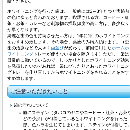
断ください。
ホワイトニング
を行った歯は、一般的には2～3年たつと実施前
の色に戻ると言われております。喫煙される方、コーヒー・紅
茶・お茶・カレーなど刺激物の摂取頻度の高い方は、多少戻り
が早くなります。
綺麗な歯の色を持続させたい方は、1年に1回の
ホワイトニング
をおすすめ致します。その場合、薬液のみ購入頂けます。（虫
歯の治療などで大きく
歯並び
が変わり、前回使用した
ホームホ
ワイトニング
トレーが使えない場合を除きます）ただし、歯は
日常的に動いているので、しっかりとした
ホワイトニング
効果
を発揮したいのであれば、歯にぴったりとあった
ホワイトニン
グ
トレーを作り直してから
ホワイトニング
をされることをおす
すめ致します。
ご注意いただきたいこと
歯の汚れについて
歯にステイン（タバコのヤニやコーヒー・紅茶・お茶
どの茶渋）が付着していると
ホワイトニング
を行った
際、色ムラを生じてしまいます。ステインが付着して