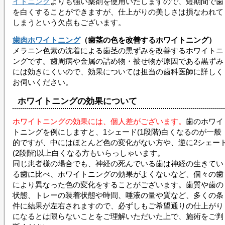
イトニング
よりも強い薬剤を使用いたしますので、短期間で歯
を白くすることができますが、仕上がりの美しさは損なわれて
しまうという欠点もございます。
歯肉ホワイトニング
（歯茎の色を改善する
ホワイトニング
）
メラニン色素の沈着による歯茎の黒ずみを改善する
ホワイトニ
ング
です。歯周病や金属の詰め物・被せ物が原因である黒ずみ
には効きにくいので、効果については担当の歯科医師に詳しく
お伺いください。
ホワイトニング
の効果について
ホワイトニングの効果には、個人差がございます。
歯の
ホワイ
トニング
を例にしますと、1シェード(1段階)白くなるのが一般
的ですが、中にはほとんど色の変化がない方や、逆に2シェー
(2段階)以上白くなる方もいらっしゃいます。
同じ患者様の場合でも、神経の死んでいる歯は神経の生きてい
る歯に比べ、
ホワイトニング
の効果がよくないなど、個々の歯
により異なった色の変化をすることがございます。歯質や歯の
状態、トレーの装着状態や時間、唾液の量や質など、多くの条
件に結果が左右されますので、必ずしもご希望通りの仕上がり
になるとは限らないことをご理解いただいた上で、施術をご判