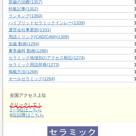
前歯の治療
(1357)
特集記事
(1352)
ランキング
(1350)
ハイブリッドセラミックインレー
(1339)
運営会社事業部
(1331)
用語ミリング(CAD/CAM)
(1308)
虫歯 動画
(1294)
審美歯科 動画
(1286)
セラミック地域別のアクセス順位
(1274)
セラミック用語辞典
(1273)
掲載方法
(1268)
オールセラミック
(1264)
全国アクセス上位
クリックして！
1～5位はこちら
6位以降はこちら