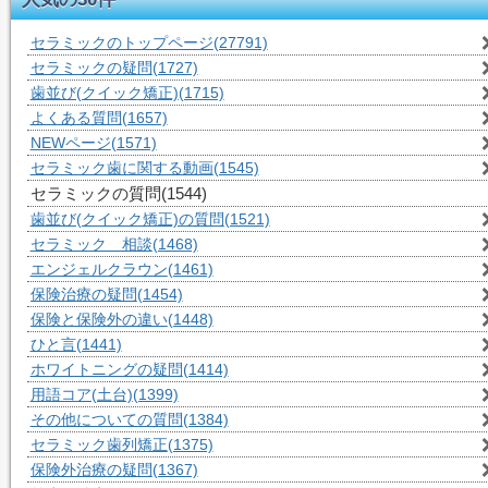
セラミックのトップページ
(27791)
セラミックの疑問
(1727)
歯並び(クイック矯正)
(1715)
よくある質問
(1657)
NEWページ
(1571)
セラミック歯に関する動画
(1545)
セラミックの質問
(1544)
歯並び(クイック矯正)の質問
(1521)
セラミック 相談
(1468)
エンジェルクラウン
(1461)
保険治療の疑問
(1454)
保険と保険外の違い
(1448)
ひと言
(1441)
ホワイトニングの疑問
(1414)
用語コア(土台)
(1399)
その他についての質問
(1384)
セラミック歯列矯正
(1375)
保険外治療の疑問
(1367)